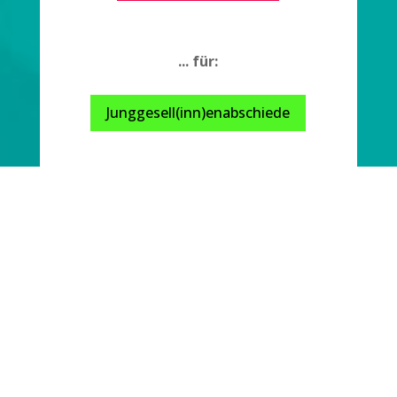
... für:
Junggesell(inn)enabschiede
... für:
Firmenevents