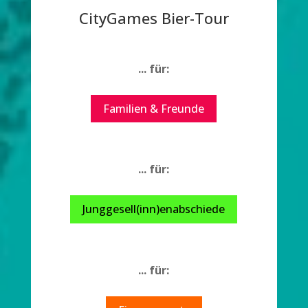
CityGames Bier-Tour
... für:
Familien & Freunde
... für:
Junggesell(inn)enabschiede
... für: