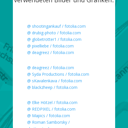
@ shootingankauf / fotolia.com
@
drubig-photo
/ fotolia.com
@
globetrotter1
/ fotolia.com
@
pixelliebe
/ fotolia.com
@
deagreez
/ fotolia.com
@
deagreez
/ fotolia.com
@
Syda Productions
/ fotolia.com
@ s
Kavalenkava
/ fotolia.com
@
blackzheep
/ fotolia.com
@
Elke Hötzel
/ fotolia.com
@
REDPIXEL
/ fotolia.com
@
Mapics
/ fotolia.com
@
Roman Samborsky
/