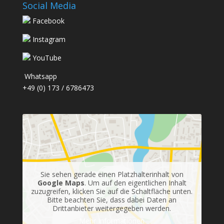
Social Media
Facebook
Instagram
YouTube
Whatsapp
+49 (0) 173 / 6786473
Sie sehen gerade einen Platzhalterinhalt von
Google Maps
. Um auf den eigentlichen Inhalt
zuzugreifen, klicken Sie auf die Schaltfläche unten.
Bitte beachten Sie, dass dabei Daten an
Drittanbieter weitergegeben werden.
Mehr Informationen